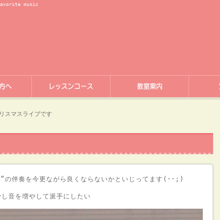
rite music
方へ
レッスンコース
教室案内
クリスマスライブです
o”の伴奏を今更ながら良くならないかといじってます(･･;)
少し音を増やして派手にしたい