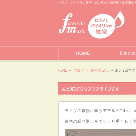
ピアノ・バイオリン教室・習い事なら瀬戸市・岐阜市のfavo
HOME
初めての
HOME
»
ブログ
»
先生の日記
» あと3日で
あと3日でクリスマスライブです
ライブの最後に唄うアデルの”Hell
後半の繰り返しをずっしり重くもう