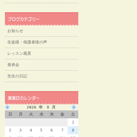
ブログカテゴリー
お知らせ
生徒様・保護者様の声
レッスン風景
発表会
先生の日記
営業日カレンダー
2026 年 8 月
日
月
火
水
木
金
土
1
2
3
4
5
6
7
8